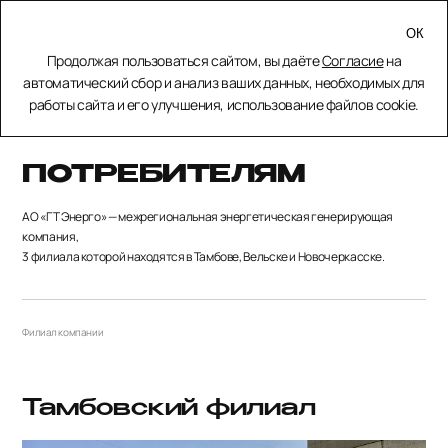
МЕНЮ
Продолжая пользоваться сайтом, вы даёте
Согласие
на
ЗАКРЫТЬ
автоматический сбор и анализ ваших данных, необходимых для
работы сайта и его улучшения, использование файлов cookie.
Главная
Потребителям
ПОТРЕБИТЕЛЯМ
АО «ГТ Энерго» — межрегиональная энергетическая генерирующая
компания,
3 филиала которой находятся в Тамбове, Вельске и Новочеркасске.
Филиал компании
Тамбовский филиал