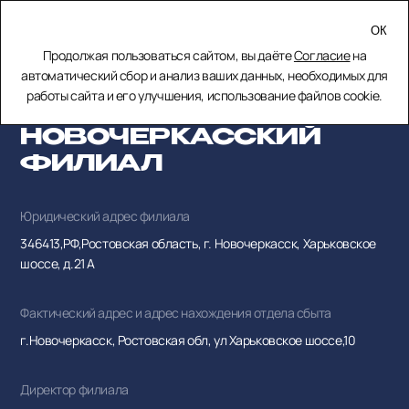
МЕНЮ
Продолжая пользоваться сайтом, вы даёте
Согласие
на
ЗАКРЫТЬ
автоматический сбор и анализ ваших данных, необходимых для
работы сайта и его улучшения, использование файлов cookie.
Главная
Потребителям
Новочеркасский филиал
НОВОЧЕРКАССКИЙ
ФИЛИАЛ
Юридический адрес филиала
346413,РФ,Ростовская область, г. Новочеркасск, Харьковское
шоссе, д.21 А
Фактический адрес и адрес нахождения отдела сбыта
г.Новочеркасск, Ростовская обл, ул Харьковское шоссе,10
Директор филиала