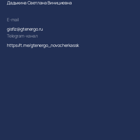
Дадыкина Светлана Винициевна
E-mail
gisfiz@gtenergo.ru
Telegram-канал
https://t.me/gtenergo_novocherkassk